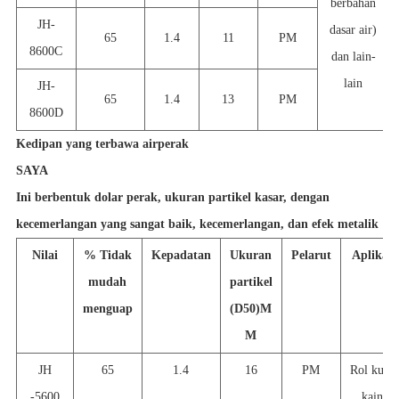
berbahan
JH-
dasar air)
65
1.4
11
PM
8600C
dan lain-
lain
JH-
65
1.4
13
PM
8600D
Kedipan yang terbawa air
perak
SAYA
Ini berbentuk dolar perak, ukuran partikel kasar, dengan
kecemerlangan yang sangat baik, kecemerlangan, dan efek metalik
Nilai
% Tidak
Kepadatan
Ukuran
Pelarut
Aplikasi
mudah
partikel
menguap
(D50)
M
M
JH
65
1.4
16
PM
Rol kulit,
-5600
kain,