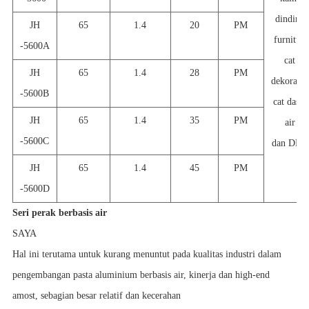
dinding
JH
65
1.4
20
PM
furnitur,
-5600A
cat
JH
65
1.4
28
PM
dekoratif,
-5600B
cat dasar
JH
65
1.4
35
PM
air
-5600C
dan DLL
JH
65
1.4
45
PM
-5600D
Seri perak berbasis air
SAYA
Hal ini terutama untuk kurang menuntut pada kualitas industri dalam
pengembangan pasta aluminium berbasis air, kinerja dan high-end
amost, sebagian besar relatif dan kecerahan