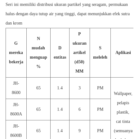
Seri ini memiliki distribusi ukuran partikel yang seragam, permukaan
halus dengan daya tutup air yang tinggi, dapat menunjukkan efek sutra
dan krom
P
N
G
ukuran
mudah
D
S
mereka
artikel
Aplikasi
menguap
entitas
meleleh
bekerja
(d50)
%
M
M
JH-
65
1.4
3
PM
8600
Wallpaper,
pelapis
JH-
65
1.4
6
PM
plastik,
8600A
cat tinta
JH-
65
1.4
9
PM
(semuanya
8600B