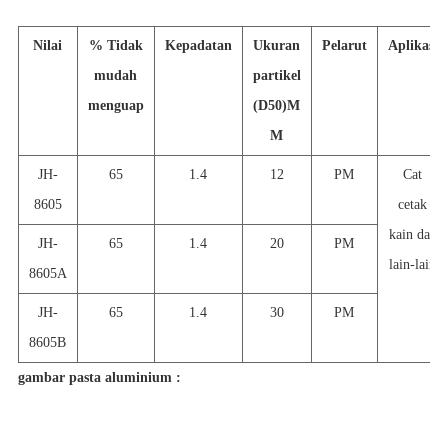
Nilai
% Tidak
Kepadatan
Ukuran
Pelarut
Aplikasi
mudah
partikel
menguap
(D50)
M
M
JH-
65
1.4
12
PM
Cat
8605
cetak
kain dan
JH-
65
1.4
20
PM
lain-lain
8605A
JH-
65
1.4
30
PM
8605B
gambar pasta aluminium :