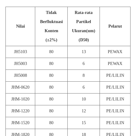
Tidak
Rata-rata
Berfluktuasi
Partikel
Nilai
Pelarut
Konten
Ukuran(um)
(±2%)
(D50)
JH5103
80
13
PEWAX
JH5003
80
6
PEWAX
JH5008
80
8
PE/LILIN
JHM-0620
80
6
PE/LILIN
JHM-1020
80
10
PE/LILIN
JHM-1220
80
12
PE/LILIN
JHM-1520
80
15
PE/LILIN
JHM-1820
80
18
PE/LILIN