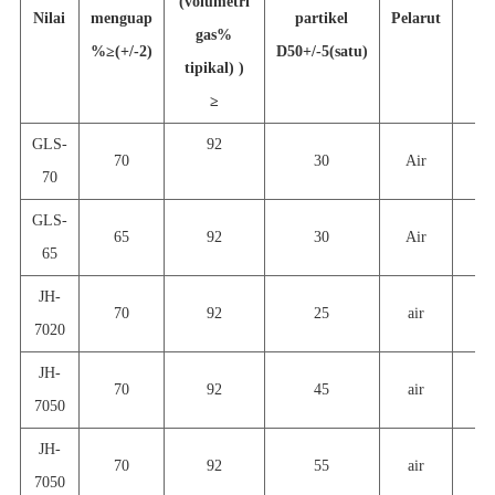
(volumetri
Nilai
menguap
partikel
Pelarut
ke
gas%
%
≥
(+/-2)
D50+/-5(satu)
tipikal) )
≥
GLS-
92
70
30
Air
70
GLS-
65
92
30
Air
65
JH-
70
92
25
air
7020
JH-
70
92
45
air
7050
JH-
70
92
55
air
7050