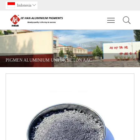
Indonesia

Toggle main m
PIGMEN ALUMINIUM UNTUK BETON AAC