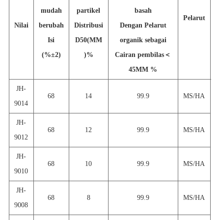
mudah
partikel
basah
Pelarut
Nilai
berubah
Distribusi
Dengan Pelarut
a
Isi
D50
(
M
M
organik sebagai
(%
±
2)
)
%
Cairan pembilas
＜
45
M
M %
JH-
68
14
99.9
MS/HA
9014
JH-
68
12
99.9
MS/HA
g
9012
JH-
68
10
99.9
MS/HA
9010
JH-
68
8
99.9
MS/HA
9008