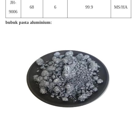
JH-
68
6
99.9
MS/HA
9006
bubuk pasta aluminium: