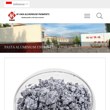
Indonesia

Toggle main m
PASTA ALUMINIUM UNTUK PENCETAKAN